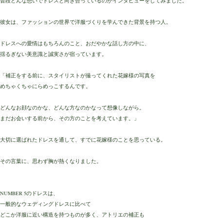
普段どんな想いでドレスと向き合っているのかインタビューをしてみました。
彼女は、
ファッションの世界で洋服づくりを学んできた背景を持つ人。
ドレスへの愛情はもちろんのこと、おだやかな話し方の中に、
揺るぎない美意識と誠実さが宿っています。
「補正をする前に、スタイリストが撮ってくれた花嫁様の写真を
めちゃくちゃにらめっこするんです。
どんなお顔なのかな、どんな方なのかなって想像しながら。
まだお会いする前から、その方のことを考えています。」
大切に選ばれたドレスを通して、すでに花嫁様のことを思っている。
その言葉に、思わず胸が熱くなりました。
NUMBER 5のドレスは、
一般的なウェディングドレスに比べて
どこか洋服に近い構造を持つものが多く、
アトリエの補正も