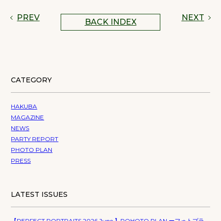
PREV
NEXT
BACK INDEX
CATEGORY
HAKUBA
MAGAZINE
NEWS
PARTY REPORT
PHOTO PLAN
PRESS
LATEST ISSUES
【PERFECT PORTRAITS 2026 June 】POHOTO PLAN ーフォトプラ