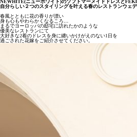
NEWHITE(ニューホワイト)のソフトマーメイドドレスとFEK
自分らしい２つのスタイリングを叶える春のレストランウェデ
春風とともに花の香りが漂い
身も心もやわらかくなるころ…
まるでヨーロッパの邸宅に訪れたかのような
優美なレストランにて
大好きな2着のドレスを身に纏いかけがえのない1日を
過ごされた花嫁をご紹介させてください。