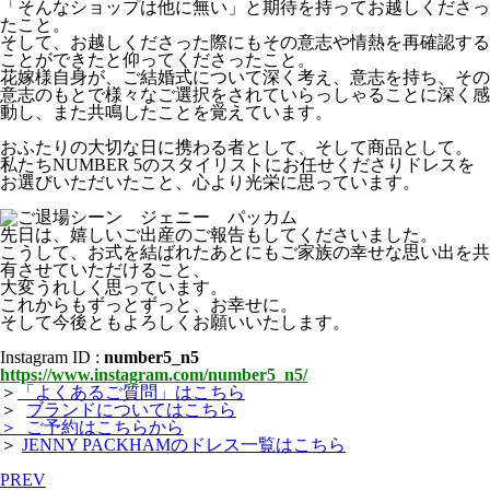
「そんなショップは他に無い」と期待を持ってお越しくださっ
たこと。
そして、お越しくださった際にもその意志や情熱を再確認する
ことができたと仰ってくださったこと。
花嫁様自身が、ご結婚式について深く考え、意志を持ち、その
意志のもとで様々なご選択をされていらっしゃることに深く感
動し、また共鳴したことを覚えています。
おふたりの大切な日に携わる者として、そして商品として。
私たちNUMBER 5のスタイリストにお任せくださりドレスを
お選びいただいたこと、心より光栄に思っています。
先日は、嬉しいご出産のご報告もしてくださいました。
こうして、お式を結ばれたあとにもご家族の幸せな思い出を共
有させていただけること、
大変うれしく思っています。
これからもずっとずっと、お幸せに。
そして今後ともよろしくお願いいたします。
Instagram ID :
number5_n5
https://www.instagram.com/number5_n5/
＞
「よくあるご質問」はこちら
＞
ブランドについてはこちら
＞ ご予約はこちらから
＞
JENNY PACKHAMのドレス一覧はこちら
PREV