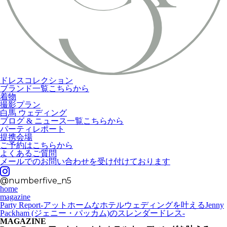
ドレスコレクション
ブランド一覧こちらから
着物
撮影プラン
白馬 ウェディング
ブログ & ニュース一覧こちらから
パーティレポート
提携会場
ご予約はこちらから
よくあるご質問
メールでのお問い合わせを受け付けております
@numberfive_n5
home
magazine
Party Report-アットホームなホテルウェディングを叶えるJenny
Packham (ジェニー・パッカム)のスレンダードレス-
MAGAZINE