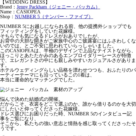
【WEDDING DRESS】
Brand：
Jenny Packham（ジェニー・パッカム）
Name：CASIOPEA
Shop：
NUMBER 5（ナンバー・ファイブ）
NUMBER 5にお越しになられる前、他の提携外ショップでも
フィッティングをしていた花嫁様。
そちらでも気になるドレスがおありでしたが、
お背中の大胆な開きがご家族中心のご披露宴にはふさわしくな
いのでは、とご不安に思われていらっしゃいました。
このCASIOPEAは、半袖のデザインで上品なテイストながら、
ほっこりとあたたかみのあるエンブロイダリーレースが特徴
で、エレガントさの中にも親しみやすいカジュアルさがありま
す。
ホテルウェディングらしい品格を漂わせつつも、おふたりのパ
ーティーテーマにも沿っているこの1着は、
本当に運命的なマッチングでした。
悩んで決めた結婚式の開催。
だからこそ、衣裳をどこで選ぶのか、誰から借りるのかを大切
にしたいと仰ってくださった花嫁様。
ドレス選びにお困りだった時、NUMBER 5のインタビュー記
事をご覧になり、
そこから、私たちの強い意志と情熱を感じ取ってくださったそ
うです。