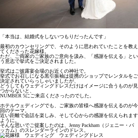
「本当は、結婚式をしないつもりだったんです」
最初のカウンセリングで、そのように思われていたことを教え
てくださった花嫁様。
ただ、ご両家のご家族のご意向を汲み、「感謝を伝える」とい
う意志で挙式をご決定されました。
挙式はご披露宴会場のお近くの神社で。
挙式でお召しになる黒引振袖は提携のショップでレンタルをご
決定されていらっしゃいましたが、
どうしてもウェディングドレスだけはイメージに合うものが見
つからないと、
NUMBER 5にご来店くださったのでした。
ホテルウェディングでも、ご家族の皆様へ感謝を伝えるのが今
回のテーマ。
近い距離で会話を楽しみ、そして心からの感謝を伝えられます
ように。
そんな思いでご提案したのは、Jenny Packham（ジェニー・パ
ッカム）のスレンダーラインのドレス。