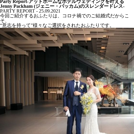
Party Report-アットホームなホテルウェディングを叶える
Jenny Packham (ジェニー・パッカム)のスレンダードレス-
PARTY REPORT - 25.09.2021
今回ご紹介するおふたりは、コロナ禍でのご結婚式だからこ
そ、
“意志を持って”様々なご選択をされたおふたりです。