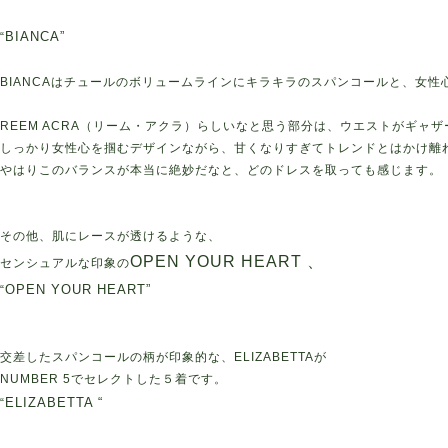
BIANCA”
“
BIANCAはチュールのボリュームラインにキラキラのスパンコールと、女
REEM ACRA（リーム・アクラ）らしいなと思う部分は、ウエストがギャ
しっかり女性心を掴むデザインながら、甘くなりすぎてトレンドとはかけ離
やはりこのバランスが本当に絶妙だなと、どのドレスを取っても感じます。
その他、肌にレースが透けるような、
OPEN YOUR HEART 、
センシュアルな印象の
OPEN YOUR HEART”
“
交差したスパンコールの柄が印象的な、ELIZABETTAが
NUMBER 5でセレクトした５着です。
ELIZABETTA “
“