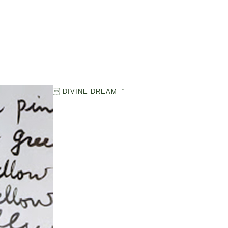
”DIVINE DREAM “