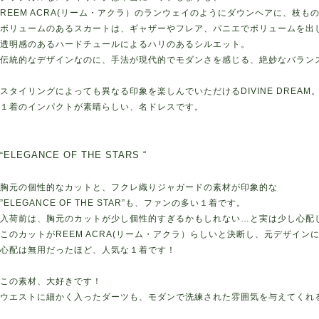
REEM ACRA(リーム・アクラ）のランウェイのようにダウンヘアに、枝
ボリュームのあるスカートは、ギャザーやフレア、パニエでボリュームを出
透明感のあるハードチュールによるハリのあるシルエット。
伝統的なデザインなのに、手法が現代的でモダンさを感じる、絶妙なバラン
スタイリングによっても異なる印象を楽しんでいただけるDIVINE DREAM
１着のインパクトが素晴らしい、名ドレスです。
ELEGANCE OF THE STARS “
“
胸元の個性的なカットと、フクレ織りジャガードの素材が印象的な
”ELEGANCE OF THE STAR”も、ファンの多い１着です。
入荷前は、胸元のカットが少し個性的すぎるかもしれない…と実は少し心配
このカットがREEM ACRA(リーム・アクラ）らしいと決断し、元デザイ
心配は無用だったほど、人気な１着です！
この素材、大好きです！
ウエストに細かく入ったダーツも、モダンで洗練された雰囲気を与えてくれ