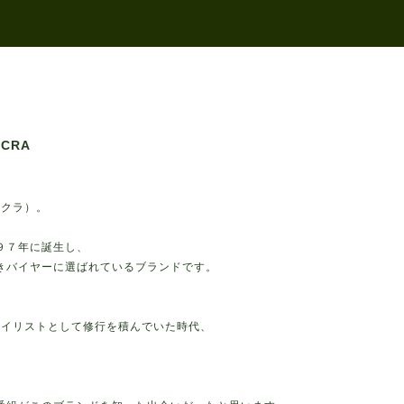
ACRA
アクラ）。
９７年に誕生し、
きバイヤーに選ばれているブランドです。
スタイリストとして修行を積んでいた時代、
。