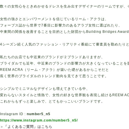
数々の女性心をときめかせるドレスを生み出すデザイナーのリームですが、
女性の強さとエンパワーメントを信じているリーム・アクラは、
フォーブス誌から世界で
7
番目に影響力のあるアラブ女性に選ばれたり、
中東間の関係を改善することを目的とした財団から
Building Bridges Award
4シーズン続く人気のファッション・リアリティ番組にて審査員を勤めたり
私たちのお店でも中近東のブランドが２ブランドありますが、
ブライダルでも近年、中近東のブランドの影響力が大きくなっていることを
REEM ACRA（リーム・アクラ）が築いた礎があるからこそだと
長く世界のブライダルのトレンド動向を見てきて思うことです。
シンプルでミニマルなデザインも増えてきている中、
変わらないスタイルと情熱で、女性の好きな世界観を表現し続けるREEM A
これからもずっと楽しみで、とてもかっこいいブランドです。
Instagram ID :
number5_n5
https://www.instagram.com/number5_n5/
＞
「よくあるご質問」はこちら